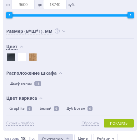
от
до
руб.
Размер (В*Ш*Г), мм
Цвет
Расположение шкафа
Шкаф пенал
18
Цвет каркаса
Graphite
Белый
Дуб Вотан
6
6
6
Скрыть подбор
Сбросить
ПОКАЗАТЬ
18
Товаров:
По
:
Умолчанию
Цене
Рейтингу