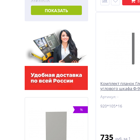
В
ПОКАЗАТЬ
Комплект планок Гл
углового шкафа Ф-
920*105*16 Маренго
Артикул: -
920*105*16
%
%
735
руб.
за 1