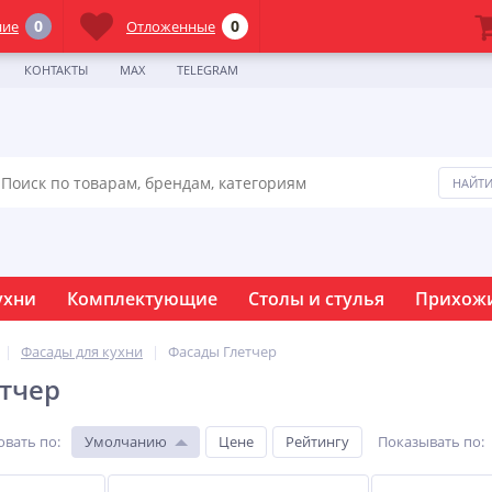
0
0
ние
Отложенные
КОНТАКТЫ
MAX
TELEGRAM
ухни
Комплектующие
Столы и стулья
Прихож
Фасады для кухни
Фасады Глетчер
тчер
овать по
:
Умолчанию
Цене
Рейтингу
Показывать по
: