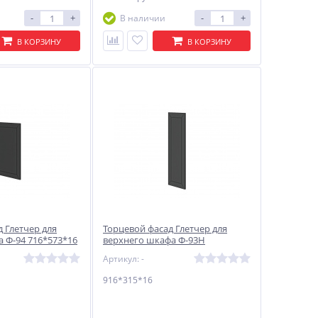
-
+
-
+
В наличии
В КОРЗИНУ
В КОРЗИНУ
 Глетчер для
Торцевой фасад Глетчер для
 Ф-94 716*573*16
верхнего шкафа Ф-93Н
916*315*16 Маренго Силк
Артикул: -
916*315*16