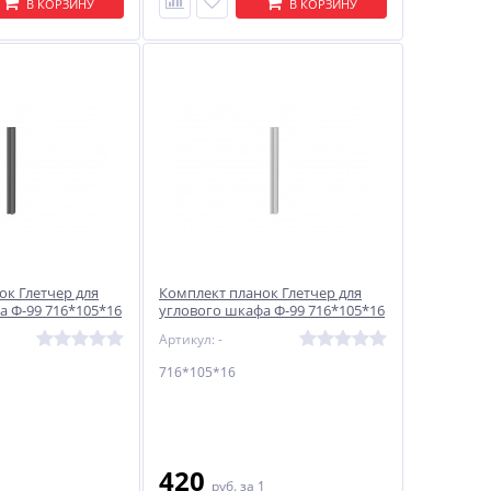
В КОРЗИНУ
В КОРЗИНУ
ок Глетчер для
Комплект планок Глетчер для
а Ф-99 716*105*16
углового шкафа Ф-99 716*105*16
Гейнсборо Силк
Артикул: -
716*105*16
420
1
руб.
за 1