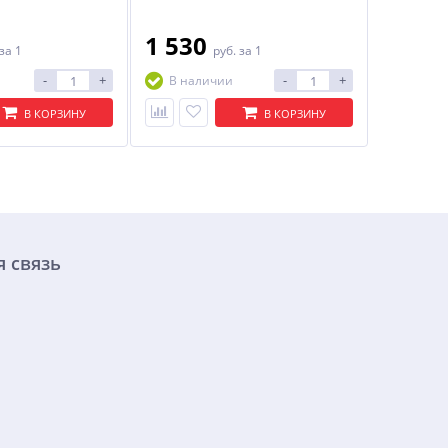
1 530
за 1
руб.
за 1
-
+
-
+
В наличии
В КОРЗИНУ
В КОРЗИНУ
 связь