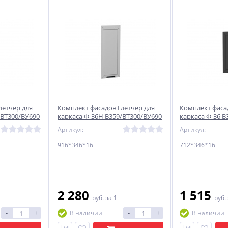
летчер для
Комплект фасадов Глетчер для
Комплект фаса
/ВТ300/ВУ690
каркаса Ф-36Н В359/ВТ300/ВУ690
каркаса Ф-36 В
 Силк
916*346*16 Гейнсборо Силк
ВУ690 712*346
Артикул: -
Артикул: -
916*346*16
712*346*16
2 280
1 515
руб.
за 1
руб.
-
+
-
+
В наличии
В наличии