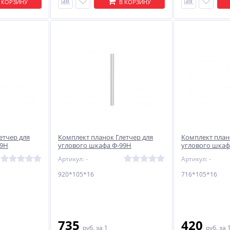
 КОРЗИНУ
В КОРЗИНУ
етчер для
Комплект планок Глетчер для
Комплект план
99Н
углового шкафа Ф-99Н
углового шкаф
 Силк
920*105*16 Гейнсборо Силк
Маренго Силк
Артикул: -
Артикул: -
920*105*16
716*105*16
%
%
%
735
420
руб.
за 1
руб.
за 