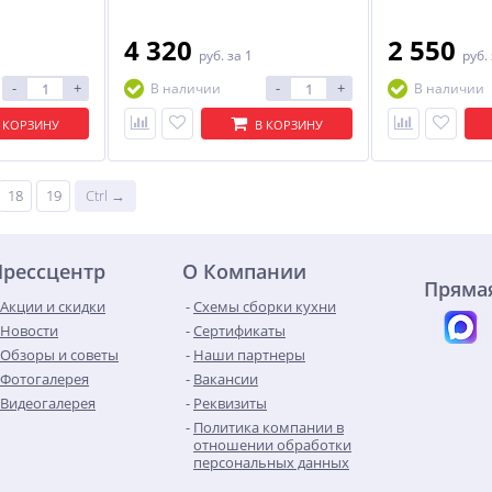
4 320
2 550
руб.
за 1
руб.
-
+
-
+
В наличии
В наличии
 КОРЗИНУ
В КОРЗИНУ
18
19
Ctrl →
Прессцентр
О Компании
Прямая
Акции и скидки
Схемы сборки кухни
Новости
Сертификаты
Обзоры и советы
Наши партнеры
Фотогалерея
Вакансии
Видеогалерея
Реквизиты
Политика компании в
отношении обработки
персональных данных