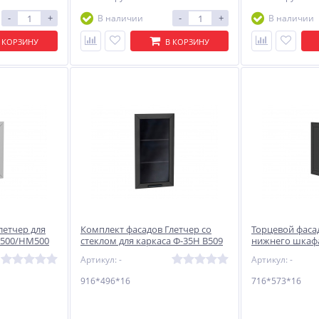
-
+
-
+
В наличии
В наличии
 КОРЗИНУ
В КОРЗИНУ
*16
ФГ Флэт 70.40 712*396*16
ФЯ Флэт 15.60 156*596*16
Light Grey In 2S
Light Grey In 2S
1 134
608
руб.
руб.
летчер для
Комплект фасадов Глетчер со
Торцевой фасад
Н500/НМ500
стеклом для каркаса Ф-35Н В509
нижнего шкафа
ро Силк
916*496*16 Маренго Силк
Маренго Силк
Артикул: -
Артикул: -
916*496*16
716*573*16