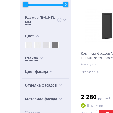
Размер (В*Ш*Г),
мм
Цвет
Комплект фасадов Г
каркаса Ф-36Н В359
Стекло
916*346*16 Маренго
Артикул: -
Цвет фасада
916*346*16
Отделка фасадов
2 280
руб.
за 1
Материал фасада
В наличии
Сбросить