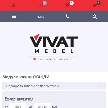
0
0
0
МЕНЮ
Модули кухни СКАНДИ
Подобрать товары по параметрам
Розничная цена
от
до
руб.