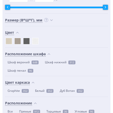
Размер (В*Ш*Г), мм
Цвет
Расположение шкафа
Шкаф верхний
Шкаф нижний
648
312
Шкаф пенал
96
Цвет каркаса
Graphite
Белый
Дуб Вотан
352
352
352
Расположение
Все
Прямые
Торцевые
Угловые
912
36
96