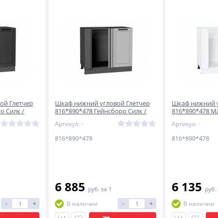
ой Глетчер
Шкаф нижний угловой Глетчер
Шкаф нижний у
о Силк /
816*890*478 Гейнсборо Силк /
816*890*478 М
Graphite
Белый
Артикул: -
Артикул: -
816*890*478
816*890*478
6 885
6 135
руб.
за 1
руб.
-
+
-
+
В наличии
В наличии