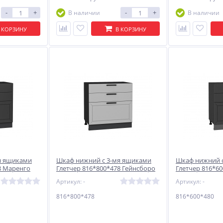
-
+
-
+
В наличии
В наличии
 КОРЗИНУ
В КОРЗИНУ
я ящиками
Шкаф нижний с 3-мя ящиками
Шкаф нижний 
8 Маренго
Глетчер 816*800*478 Гейнсборо
Глетчер 816*6
Силк / Graphite
Силк / Graphite
Артикул: -
Артикул: -
816*800*478
816*600*480