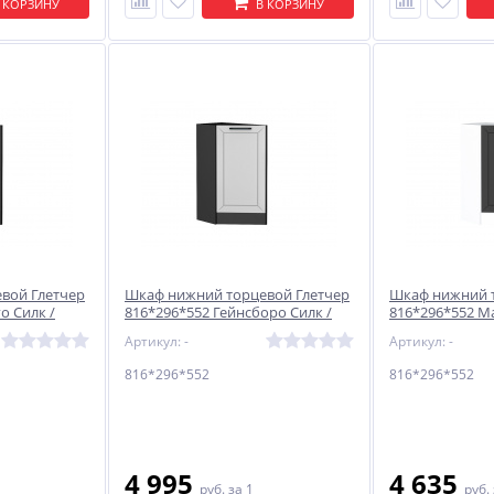
 КОРЗИНУ
В КОРЗИНУ
вой Глетчер
Шкаф нижний торцевой Глетчер
Шкаф нижний т
о Силк /
816*296*552 Гейнсборо Силк /
816*296*552 М
Graphite
Белый
Артикул: -
Артикул: -
816*296*552
816*296*552
4 995
4 635
руб.
за 1
руб.