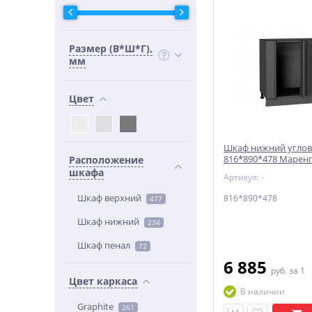
Размер (В*Ш*Г),
мм
Цвет
Шкаф нижний углов
816*890*478 Маренг
Расположение
Graphite
шкафа
Артикул: -
Шкаф верхний
816*890*478
477
Шкаф нижний
234
Шкаф пенал
72
6 885
руб.
за 1
Цвет каркаса
В наличии
Graphite
261