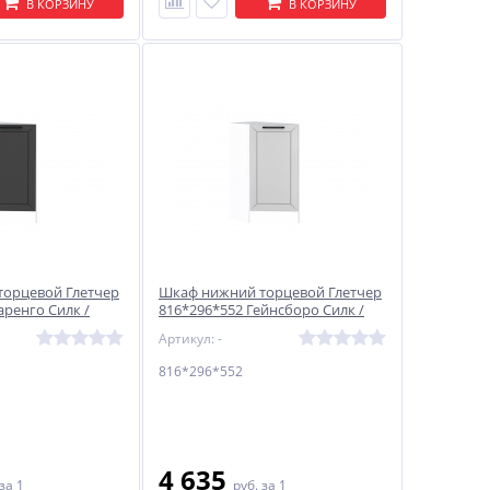
В КОРЗИНУ
В КОРЗИНУ
орцевой Глетчер
Шкаф нижний торцевой Глетчер
аренго Силк /
816*296*552 Гейнсборо Силк /
Белый
Артикул: -
816*296*552
4 635
за 1
руб.
за 1