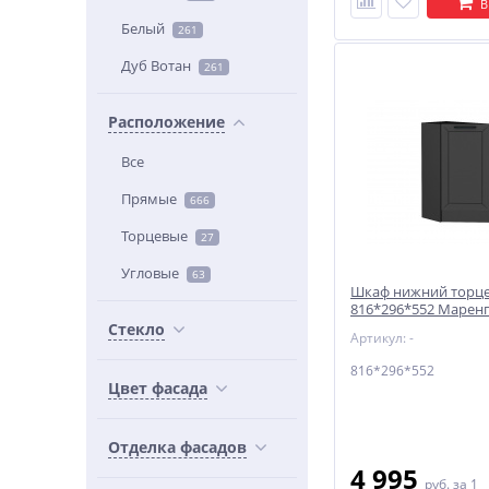
В
Белый
261
Дуб Вотан
261
Расположение
Все
Прямые
666
Торцевые
27
Угловые
63
Шкаф нижний торце
816*296*552 Маренг
Graphite
Стекло
Артикул: -
816*296*552
Цвет фасада
Отделка фасадов
4 995
руб.
за 1