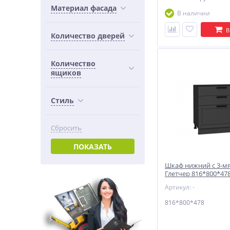
Материал фасада
В наличии
В
Количество дверей
Количество
ящиков
Стиль
Сбросить
ПОКАЗАТЬ
Шкаф нижний с 3-м
Глетчер 816*800*47
Силк / Graphite
Артикул: -
816*800*478