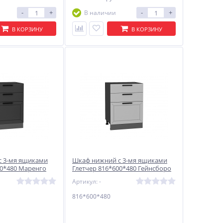
-
+
-
+
В наличии
В КОРЗИНУ
В КОРЗИНУ
с 3-мя ящиками
Шкаф нижний с 3-мя ящиками
00*480 Маренго
Глетчер 816*600*480 Гейнсборо
Силк / Graphite
Артикул: -
816*600*480