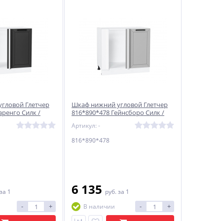
гловой Глетчер
Шкаф нижний угловой Глетчер
аренго Силк /
816*890*478 Гейнсборо Силк /
Белый
Артикул: -
816*890*478
6 135
за 1
руб.
за 1
-
+
-
+
В наличии