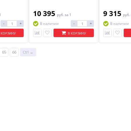
10 395
9 315
1
руб.
за 1
руб.
-
+
-
+
В наличии
В наличии
 КОРЗИНУ
В КОРЗИНУ
%
%
%
65
66
Ctrl →
16
ФБ Флэт 90.20 916*196*16
ФГП Флэт 35.50 354*496*16
Light Grey In 2S
Light Grey In 2S
878
783
руб.
руб.