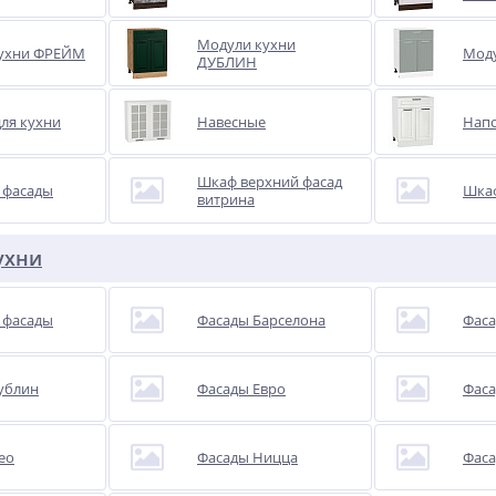
Модули кухни
ухни ФРЕЙМ
Мод
ДУБЛИН
ля кухни
Навесные
Нап
Шкаф верхний фасад
 фасады
Шкаф
витрина
ухни
 фасады
Фасады Барселона
Фаса
ублин
Фасады Евро
Фаса
ео
Фасады Ницца
Фаса