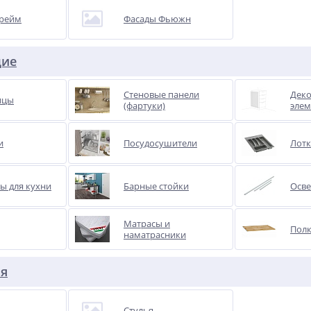
рейм
Фасады Фьюжн
щие
Стеновые панели
Дек
ицы
(фартуки)
эле
и
Посудосушители
Лот
ы для кухни
Барные стойки
Осве
Матрасы и
Полк
наматрасники
ья
Стулья