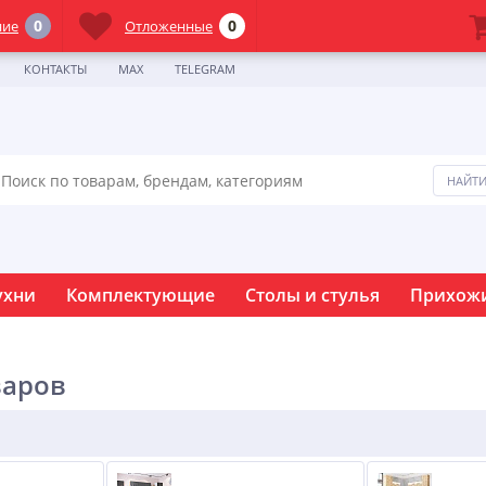
0
0
ние
Отложенные
КОНТАКТЫ
MAX
TELEGRAM
ухни
Комплектующие
Столы и стулья
Прихож
варов