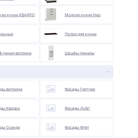
ули кухни КВАДРО
Модули кухни Нео
ольные
Полки для кухни
-пенал витрина
Шкафы-пеналы
ды витрина
Фасады Глетчер
ды Квадро
Фасады Лофт
ды Сканди
Фасады Флэт