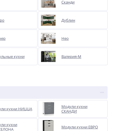
Сканди
ро
Дублин
%
чер
Нео
ульные кухни
Валерия-М
ФГ Лофт 90.45 916*446*18
Super White
1 414
руб.
Модули кухни
ули кухни НИЦЦА
СКАНДИ
ли кухни
Модули кухни ЕВРО
СЕЛОНА