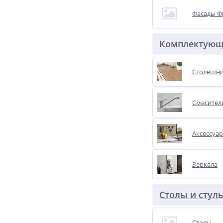
Фасады Ф
Комплектую
Столешн
Смесител
Аксессуар
Зеркала
Столы и стул
Столы