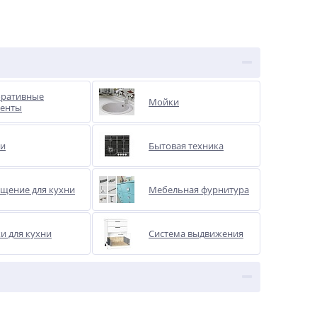
оративные
Мойки
менты
ки
Бытовая техника
щение для кухни
Мебельная фурнитура
и для кухни
Система выдвижения