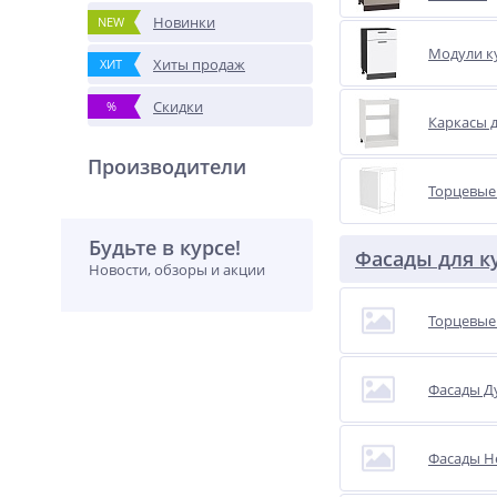
Новинки
NEW
Модули к
Хиты продаж
ХИТ
Скидки
%
Каркасы д
Производители
Торцевые
Будьте в курсе!
Фасады для к
Новости, обзоры и акции
Торцевые
Фасады Д
Фасады Н