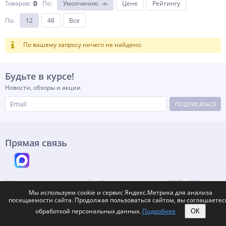
0
Товаров:
По
:
Умолчанию
Цене
Рейтингу
По
:
12
48
Все
По вашему запросу ничего не найдено.
Будьте в курсе!
Новости, обзоры и акции
ПОДПИСАТЬСЯ
Прямая связь
© Интернет-каталог модульной мебели от производителя «VIVAT», 2026
Россия, Москва, Нижний Новгород.
Мы используем cookie и сервис Яндекс.Метрика для анализа
Контакты
Карта сайта
Max
Telegram
посещаемости сайта. Продолжая пользоваться сайтом, вы соглашаетес
обработкой персональных данных.
Подробнее
ОК