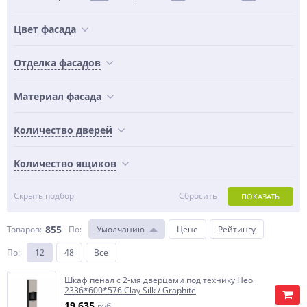
Цвет фасада
Отделка фасадов
Материал фасада
Количество дверей
Количество ящиков
Скрыть подбор
Сбросить
ПОКАЗАТЬ
855
Товаров:
По
:
Умолчанию
Цене
Рейтингу
По
:
12
48
Все
Шкаф пенал с 2-мя дверцами под технику Нео
2336*600*576 Clay Silk / Graphite
19 635
руб.