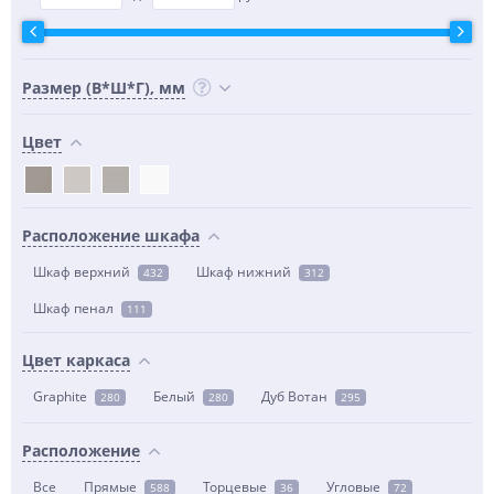
Размер (В*Ш*Г), мм
Цвет
Расположение шкафа
Шкаф верхний
Шкаф нижний
432
312
Шкаф пенал
111
Цвет каркаса
Graphite
Белый
Дуб Вотан
280
280
295
Расположение
Все
Прямые
Торцевые
Угловые
588
36
72