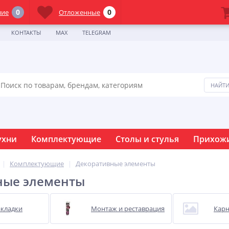
0
0
ние
Отложенные
КОНТАКТЫ
MAX
TELEGRAM
ухни
Комплектующие
Столы и стулья
Прихож
Комплектующие
Декоративные элементы
ные элементы
кладки
Монтаж и реставрация
Кар