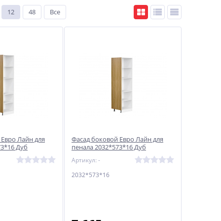
12
48
Все
 Евро Лайн для
Фасад боковой Евро Лайн для
73*16 Дуб
пенала 2032*573*16 Дуб
песочный
Артикул: -
2032*573*16