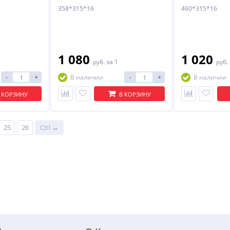
1 256
689
358*315*16
460*315*16
руб.
руб.
1 080
1 020
руб.
за 1
руб.
-
+
-
+
В наличии
В наличии
 КОРЗИНУ
В КОРЗИНУ
25
26
Ctrl →