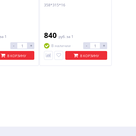
358*315*16
840
за 1
руб.
за 1
-
+
-
+
В наличии
В КОРЗИНУ
В КОРЗИНУ