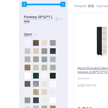
Товаров:
312
Сортир
Размер (В*Ш*Г),
мм
Цвет
Фасад боковой Евро
пенала 2236*573*16
Артикул: -
2236*573*16