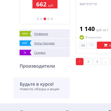
662
608
460*315*16
уб.
руб.
руб.
1 140
руб.
за 1
Новинки
NEW
В наличии
Хиты продаж
ХИТ
В
Скидки
%
1
2
3
...
Производители
Будьте в курсе!
Новости, обзоры и акции