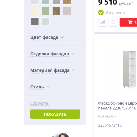
9 510
руб.
за 1
В наличии
В
Цвет фасада
Отделка фасадов
Материал фасада
Стиль
Сбросить
Фасад боковой Евро
пенала 2236*573*16
ПОКАЗАТЬ
Артикул: -
2236*573*16