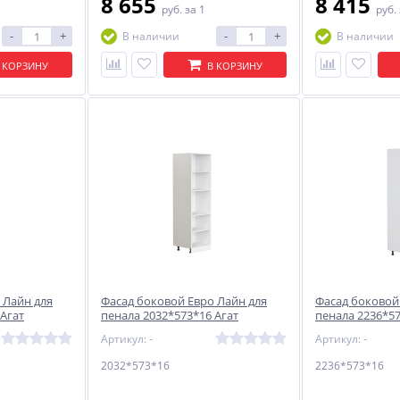
8 655
8 415
руб.
за 1
руб.
-
+
-
+
В наличии
В наличии
 КОРЗИНУ
В КОРЗИНУ
 Лайн для
Фасад боковой Евро Лайн для
Фасад боковой
 Агат
пенала 2032*573*16 Агат
пенала 2236*5
Артикул: -
Артикул: -
2032*573*16
2236*573*16