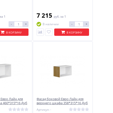
7 215
за 1
руб.
за 1
-
+
-
+
В наличии
В КОРЗИНУ
В КОРЗИНУ
 Евро Лайн для
Фасад боковой Евро Лайн для
а 460*315*16 Дуб
верхнего шкафа 358*315*16 Дуб
песочный
Артикул: -