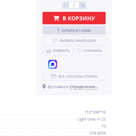
-
+
В КОРЗИНУ
КУПИТЬ В 1 КЛИК
%
ВЫЗВАТЬ ЗАМЕРЩИКА
СРАВНИТЬ
ОТЛОЖИТЬ
ВСЕ СПОСОБЫ ОПЛАТЫ
Доставка в
Определение...
УФ Флэт 90 920*105*16
Light Grey In 2S
783
руб.
712*396*16
Light Grey In 2S
10
078-9054