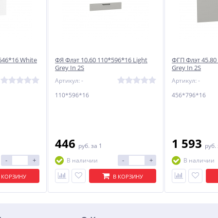
646*16 White
ФЯ Флэт 10.60 110*596*16 Light
ФГП Флэт 45.80
Grey In 2S
Grey In 2S
Артикул: -
Артикул: -
110*596*16
456*796*16
446
1 593
руб.
за 1
руб.
-
+
-
+
В наличии
В наличии
 КОРЗИНУ
В КОРЗИНУ