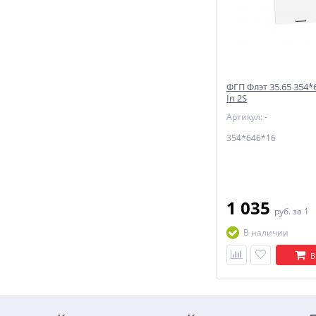
ФГП Флэт 35.65 354*
In 2S
Артикул: -
354*646*16
1 035
руб.
за 1
В наличии
В