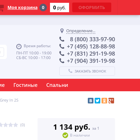
0
Моя корзина
0
ОФОРМИТЬ
руб.
Определение...
8 (800) 333-97-90
+7 (495) 128-88-98
Время работы:
+7 (831) 291-19-98
ПН-ПТ 10:00 - 19:00
СБ-ВС 10:00 - 17:00
+7 (904) 391-19-98
ЗАКАЗАТЬ ЗВОНОК
ие
Гостиные
Спальни
Grey In 2S
1 134 руб.
(0)
за 1
В наличии