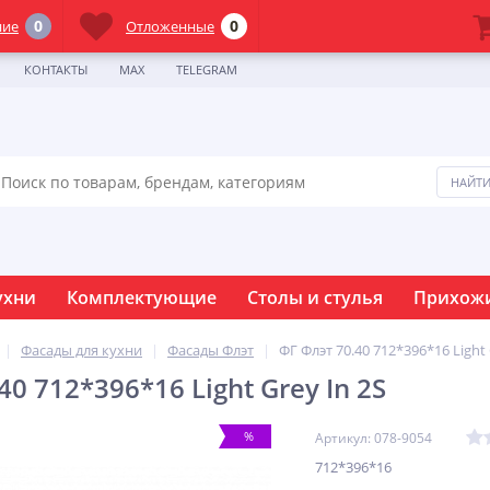
0
0
ние
Отложенные
КОНТАКТЫ
MAX
TELEGRAM
ухни
Комплектующие
Столы и стулья
Прихож
Фасады для кухни
Фасады Флэт
ФГ Флэт 70.40 712*396*16 Light 
40 712*396*16 Light Grey In 2S
%
Артикул: 078-9054
712*396*16