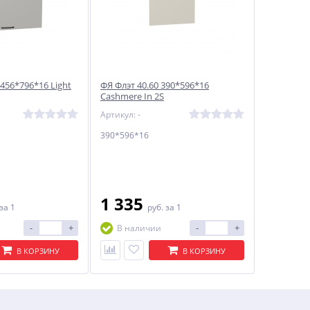
 456*796*16 Light
ФЯ Флэт 40.60 390*596*16
Cashmere In 2S
Артикул: -
390*596*16
1 335
за 1
руб.
за 1
-
+
-
+
В наличии
В КОРЗИНУ
В КОРЗИНУ