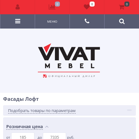
0
0
0
МЕНЮ
Фасады Лофт
Подобрать товары по параметрам
Розничная цена
от
до
руб.