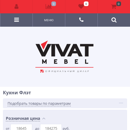
0
0
0
МЕНЮ
Кухни Флэт
Подобрать товары по параметрам
Розничная цена
от
до
руб.