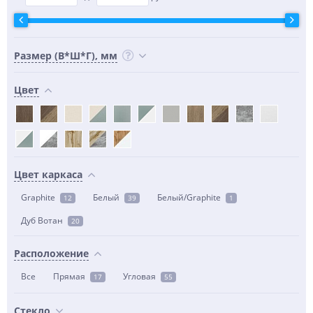
Размер (В*Ш*Г), мм
Цвет
Цвет каркаса
Graphite
Белый
Белый/Graphite
12
39
1
Дуб Вотан
20
Расположение
Все
Прямая
Угловая
17
55
Стекло