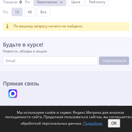
0
Товаров:
По
:
Умолчанию
Цене
Рейтингу
По
:
12
48
Все
По вашему запросу ничего не найдено.
Будьте в курсе!
Новости, обзоры и акции
ПОДПИСАТЬСЯ
Прямая связь
© Интернет-каталог модульной мебели от производителя «VIVAT», 2026
Россия, Москва, Нижний Новгород.
Мы используем cookie и сервис Яндекс.Метрика для анализа
Контакты
Карта сайта
Max
Telegram
посещаемости сайта. Продолжая пользоваться сайтом, вы соглашаетес
обработкой персональных данных.
Подробнее
ОК