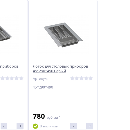
 приборов
Лоток для столовых приборов
45*290*490 Серый
Артикул: -
45*290*490
780
руб.
за 1
-
+
-
+
В наличии