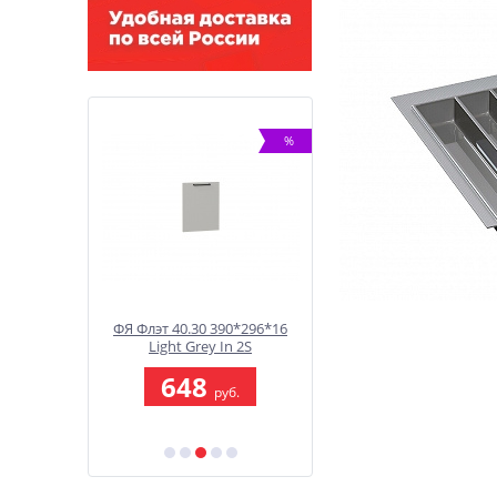
%
%
312*396*16
ФЯ Флэт 40.30 390*296*16
ФГП Лофт 35.80 354*796
In 2S
Light Grey In 2S
Super White
9
648
1 073
руб.
руб.
руб.