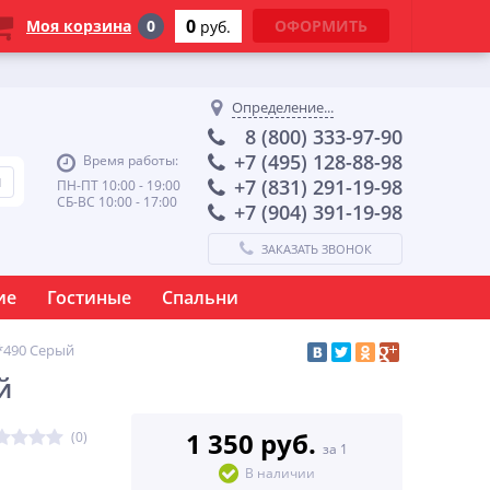
0
Моя корзина
0
ОФОРМИТЬ
руб.
Определение...
8 (800) 333-97-90
+7 (495) 128-88-98
Время работы:
+7 (831) 291-19-98
ПН-ПТ 10:00 - 19:00
СБ-ВС 10:00 - 17:00
+7 (904) 391-19-98
ЗАКАЗАТЬ ЗВОНОК
ие
Гостиные
Спальни
*490 Серый
й
1 350 руб.
(0)
за 1
В наличии