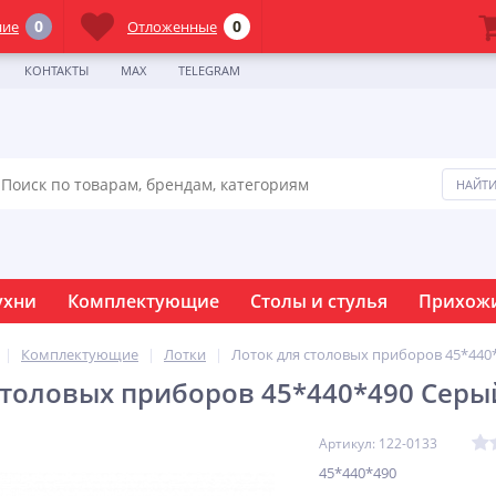
0
0
ние
Отложенные
КОНТАКТЫ
MAX
TELEGRAM
ухни
Комплектующие
Столы и стулья
Прихож
Комплектующие
Лотки
Лоток для столовых приборов 45*440
столовых приборов 45*440*490 Серы
Артикул: 122-0133
45*440*490