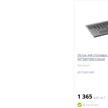
Лоток для столовых
45*540*490 Серый
Артикул: -
45*540*490
1 365
руб.
за 1
В наличии