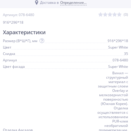
Доставка в
Определение...
(0)
Артикул: 078-6480
916*296*18
Характеристики
Размер (В*Ш*Г), мм
916*296*18
Цвет
Super White
Скидка
35
Артикул
078-6480
Цвет фасада
Super White
Винил —
структурный
материал с
защитным слоем
Overlay и
мелкозернистой
поверхностью
(Южная Корея).
Отделка
осуществляется с
использованием
PUR-клея
необратимой
Отделка фасадов
полимеризации.