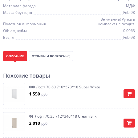
Материал фасада
МДФ
Масса брутто, кг
Feb-98
Внимание! Ручка в
Полезная информация
комплект не входит.
Объем, куб.м
0.0063
Вес, кг
Feb-98
ОПИСАНИЕ
ОТЗЫВЫ И ВОПРОСЫ
(0)
Похожие товары
ФФ Лофт 70.60 716*573*18 Super White
1 550
руб.
ФГ Лофт 70.35 712*346*18 Cream Silk
2 010
руб.