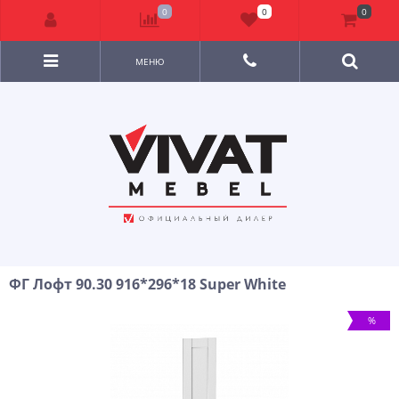
0
0
0
МЕНЮ
ФГ Лофт 90.30 916*296*18 Super White
%