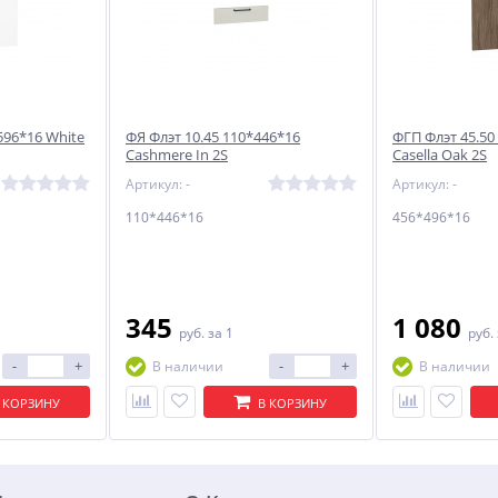
596*16 White
ФЯ Флэт 10.45 110*446*16
ФГП Флэт 45.50
Cashmere In 2S
Casella Oak 2S
Артикул: -
Артикул: -
110*446*16
456*496*16
345
1 080
руб.
за 1
руб.
-
+
-
+
В наличии
В наличии
 КОРЗИНУ
В КОРЗИНУ