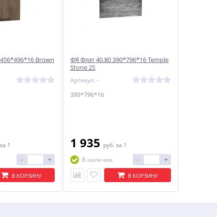
 456*496*16 Brown
ФЯ Флэт 40.80 390*796*16 Temple
Stone 2S
Артикул: -
390*796*16
1 935
за 1
руб.
за 1
-
+
-
+
В наличии
В КОРЗИНУ
В КОРЗИНУ