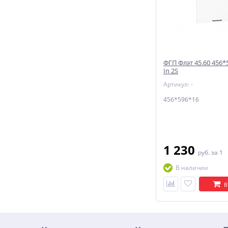
ФГП Флэт 45.60 456*
In 2S
Артикул: -
456*596*16
1 230
руб.
за 1
В наличии
В