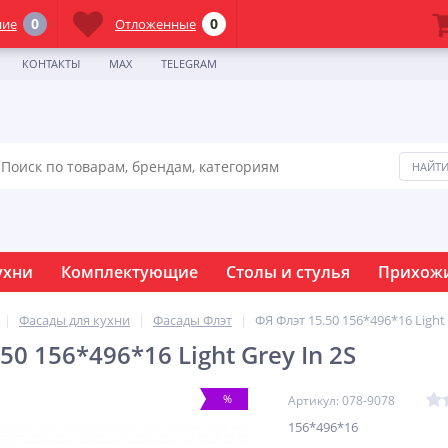
0
0
ние
Отложенные
КОНТАКТЫ
MAX
TELEGRAM
ухни
Комплектующие
Столы и стулья
Прихож
Фасады для кухни
Фасады Флэт
ФЯ Флэт 15.50 156*496*16 Light 
50 156*496*16 Light Grey In 2S
%
Артикул: 078-9078
156*496*16