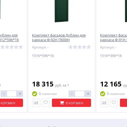
ублин для
Комплект фасадов Дублин для
Комплект фаса
312*596*16
каркаса Ф-92Н П600Н
каркаса Ф-91Н
1516*596*16 Special Green
1516*396*16 Sp
Артикул: -
Артикул: -
1516*596*16
1516*396*16
18 315
12 165
1
руб.
за 1
ру
-
+
-
+
В наличии
В наличии
 КОРЗИНУ
В КОРЗИНУ