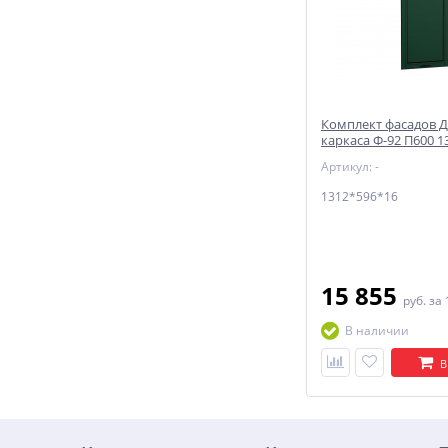
Комплект фасадов Д
каркаса Ф-92 П600 1
Special Green
Артикул: -
1312*596*16
15 855
руб.
за 
В наличии
В