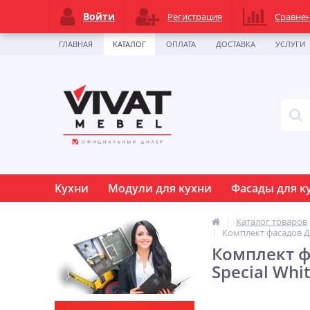
Войти
Регистрация
Сравне
ГЛАВНАЯ
КАТАЛОГ
ОПЛАТА
ДОСТАВКА
УСЛУГИ
Кухни
Модули для кухни
Фасады для к
Каталог товаров
Комплект фасадов Ду
Комплект ф
Special Whi