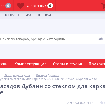
0
0
ние
Отложенные
КОНТАКТЫ
MAX
TELEGRAM
ухни
Комплектующие
Столы и стулья
Прихож
Фасады для кухни
Фасады Дублин
блин со стеклом для каркаса Ф-35Н В509 916*496*16 Special White
асадов Дублин со стеклом для карка
te
Артикул: 078-9149