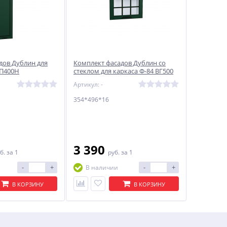
дов Дублин для
Комплект фасадов Дублин со
 П400Н
стеклом для каркаса Ф-84 ВГ500
ecial Green
354*496*16 Special Green
Артикул: -
354*496*16
3 390
б.
за 1
руб.
за 1
-
+
-
+
В наличии
В КОРЗИНУ
В КОРЗИНУ