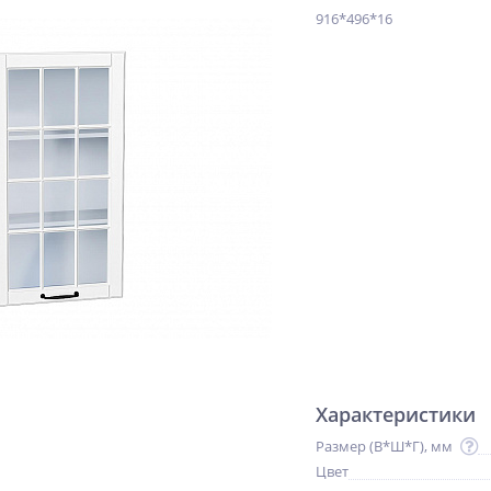
916*496*16
%
%
%
16
ФГП Лофт 35.80 354*796*18
ФЯ Флэт 15.50 156*496*16
Super White
Light Grey In 2S
1 073
500
руб.
руб.
Характеристики
Размер (В*Ш*Г), мм
Цвет