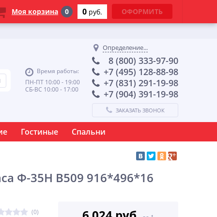
0
Моя корзина
0
ОФОРМИТЬ
руб.
Определение...
8 (800) 333-97-90
+7 (495) 128-88-98
Время работы:
+7 (831) 291-19-98
ПН-ПТ 10:00 - 19:00
СБ-ВС 10:00 - 17:00
+7 (904) 391-19-98
ЗАКАЗАТЬ ЗВОНОК
ие
Гостиные
Спальни
са Ф-35Н В509 916*496*16
6 024 руб.
(0)