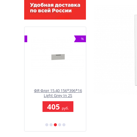
%
%
12*446*16
ФЯ Флэт 15.40 156*396*16
ФГ Флэт 70.50 712*496*
In 2S
Light Grey In 2S
Light Grey In 2S
9
405
1 418
руб.
руб.
руб.