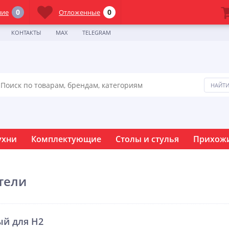
0
0
ние
Отложенные
КОНТАКТЫ
MAX
TELEGRAM
ухни
Комплектующие
Столы и стулья
Прихож
тели
й для H2