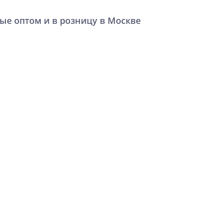
ые оптом и в розницу в Москве
%
%
%
16
ФЯ Флэт 40.60 390*596*16
ФГ Флэт 90.45 916*446*16
Light Grey In 2S
Light Grey In 2S
1 310
1 634
руб.
руб.