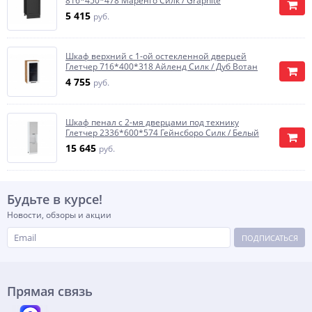
816*450*478 Маренго Силк / Graphite
5 415
руб.
Шкаф верхний с 1-ой остекленной дверцей
Глетчер 716*400*318 Айленд Силк / Дуб Вотан
4 755
руб.
Шкаф пенал с 2-мя дверцами под технику
Глетчер 2336*600*574 Гейнсборо Силк / Белый
15 645
руб.
Будьте в курсе!
Новости, обзоры и акции
ПОДПИСАТЬСЯ
Прямая связь