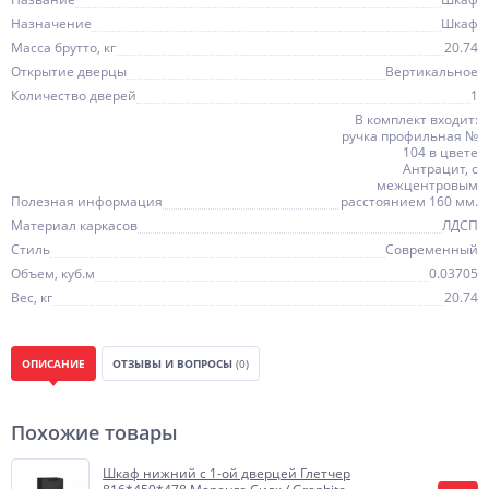
Назначение
Шкаф
Масса брутто, кг
20.74
Открытие дверцы
Вертикальное
Количество дверей
1
В комплект входит:
ручка профильная №
104 в цвете
Антрацит, с
межцентровым
Полезная информация
расстоянием 160 мм.
Материал каркасов
ЛДСП
Стиль
Современный
Объем, куб.м
0.03705
Вес, кг
20.74
ОПИСАНИЕ
ОТЗЫВЫ И ВОПРОСЫ
(0)
Похожие товары
Шкаф нижний с 1-ой дверцей Глетчер