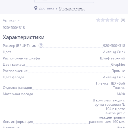
Доставка в
Определение...
(0)
Артикул: -
920*500*318
Характеристики
Размер (В*Ш*Г), мм
920*500*318
Цвет
Айленд Силк
Расположение шкафа
Шкаф верхний
Цвет каркаса
Graphite
Расположение
Прямые
Цвет фасада
Айленд Силк
Пленка ПВХ «Soft
Отделка фасадов
Touch».
Материал фасада
МДФ
В комплект входит:
ручка торцевая №
104 в цвете
Антрацит, с
межцентровым
Доп. информация
расстоянием 160 мм.
Название
Шкаф