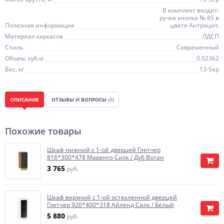
В комплект входит:
ручка кнопка № 85 в
Полезная информация
цвете Антрацит.
Материал каркасов
ЛДСП
Стиль
Современный
Объем, куб.м
0.02362
Вес, кг
13-Sep
ОПИСАНИЕ
ОТЗЫВЫ И ВОПРОСЫ
(0)
Похожие товары
Шкаф нижний с 1-ой дверцей Глетчер
816*300*478 Маренго Силк / Дуб Вотан
3 765
руб.
Шкаф верхний с 1-ой остекленной дверцей
Глетчер 920*400*318 Айленд Силк / Белый
5 880
руб.