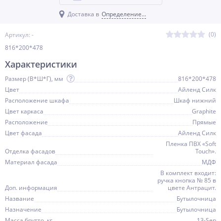
Доставка в
Определение...
(0)
Артикул: -
816*200*478
Характеристики
Размер (В*Ш*Г), мм
816*200*478
Цвет
Айленд Силк
Расположение шкафа
Шкаф нижний
Цвет каркаса
Graphite
Расположение
Прямые
Цвет фасада
Айленд Силк
Пленка ПВХ «Soft
Отделка фасадов
Touch».
Материал фасада
МДФ
В комплект входит:
ручка кнопка № 85 в
Доп. информация
цвете Антрацит.
Название
Бутылочница
Назначение
Бутылочница
Масса брутто, кг
13-Sep