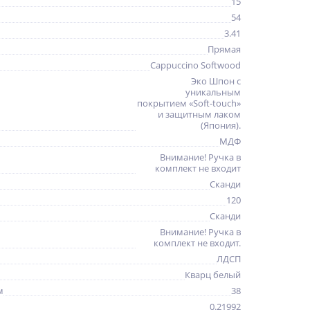
15
54
3.41
Прямая
Cappuccino Softwood
Эко Шпон с
уникальным
покрытием «Soft-touch»
и защитным лаком
(Япония).
МДФ
Внимание! Ручка в
комплект не входит
Сканди
120
Сканди
Внимание! Ручка в
комплект не входит.
ЛДСП
Кварц белый
м
38
0.21992