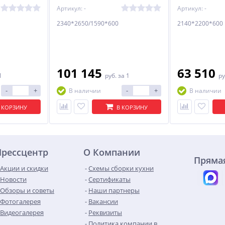
Артикул: -
Артикул: -
2340*2650/1590*600
2140*2200*600
101 145
63 510
1
руб.
за 1
ру
-
+
-
+
В наличии
В наличии
 КОРЗИНУ
В КОРЗИНУ
Прессцентр
О Компании
Прямая
Акции и скидки
Схемы сборки кухни
Новости
Сертификаты
Обзоры и советы
Наши партнеры
Фотогалерея
Вакансии
Видеогалерея
Реквизиты
Политика компании в