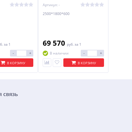
Артикул: -
2500*1800*600
69 570
б.
за 1
руб.
за 1
-
+
-
+
В наличии
В КОРЗИНУ
В КОРЗИНУ
 связь