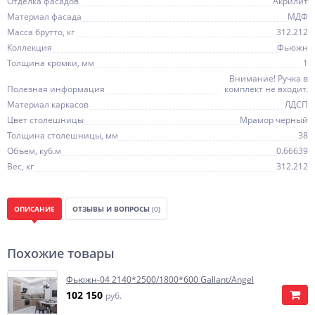
Отделка фасадов
Акрилит
Материал фасада
МДФ
Масса брутто, кг
312.212
Коллекция
Фьюжн
Толщина кромки, мм
1
Внимание! Ручка в
Полезная информация
комплект не входит.
Материал каркасов
ЛДСП
Цвет столешницы
Мрамор черный
Толщина столешницы, мм
38
Объем, куб.м
0.66639
Вес, кг
312.212
ОПИСАНИЕ
ОТЗЫВЫ И ВОПРОСЫ
(0)
Похожие товары
Фьюжн-04 2140*2500/1800*600 Gallant/Angel
102 150
руб.