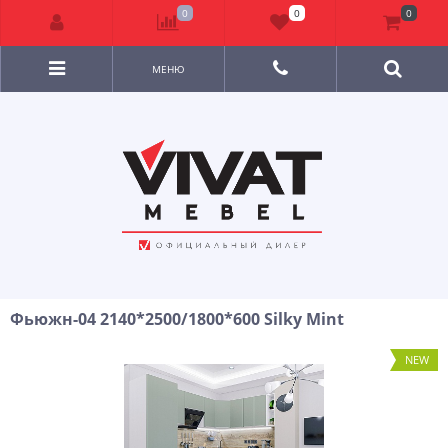
0
0
0
МЕНЮ
Фьюжн-04 2140*2500/1800*600 Silky Mint
NEW