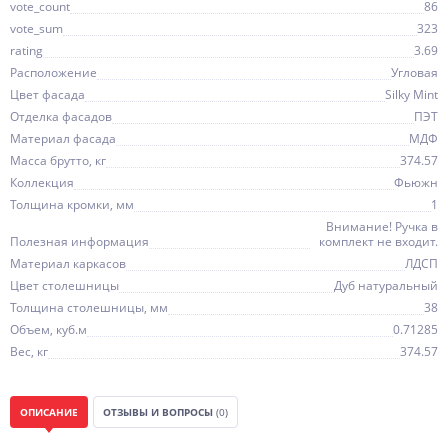
vote_count
86
vote_sum
323
rating
3.69
Расположение
Угловая
Цвет фасада
Silky Mint
Отделка фасадов
ПЭТ
Материал фасада
МДФ
Масса брутто, кг
374.57
Коллекция
Фьюжн
Толщина кромки, мм
1
Внимание! Ручка в
Полезная информация
комплект не входит.
Материал каркасов
ЛДСП
Цвет столешницы
Дуб натуральный
Толщина столешницы, мм
38
Объем, куб.м
0.71285
Вес, кг
374.57
ОПИСАНИЕ
ОТЗЫВЫ И ВОПРОСЫ
(0)