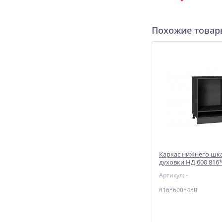
Похожие това
Каркас нижнего шк
духовки НД 600 816
Graphite
Артикул: -
816*600*458