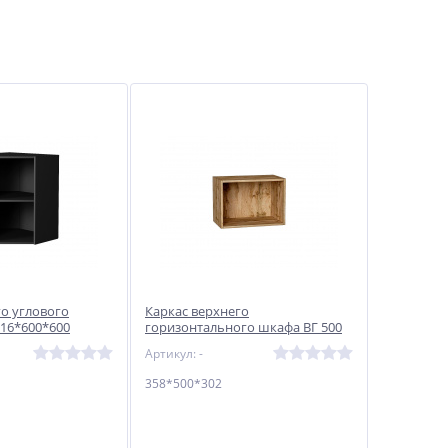
го углового
Каркас верхнего
716*600*600
горизонтального шкафа ВГ 500
358*500*302 Дуб Вотан
Артикул: -
358*500*302