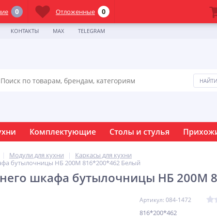
0
0
ние
Отложенные
КОНТАКТЫ
MAX
TELEGRAM
ухни
Комплектующие
Столы и стулья
Прихож
Модули для кухни
Каркасы для кухни
афа бутылочницы НБ 200М 816*200*462 Белый
него шкафа бутылочницы НБ 200М 8
Артикул: 084-1472
816*200*462