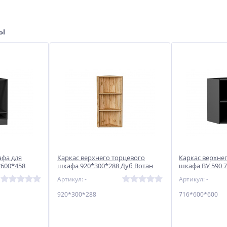
ры
афа для
Каркас верхнего торцевого
Каркас верхне
*600*458
шкафа 920*300*288 Дуб Вотан
шкафа ВУ 590 
Graphite
Артикул: -
Артикул: -
920*300*288
716*600*600