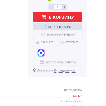
-
+
В КОРЗИНУ
КУПИТЬ В 1 КЛИК
%
ВЫЗВАТЬ ЗАМЕРЩИКА
СРАВНИТЬ
ОТЛОЖИТЬ
ВСЕ СПОСОБЫ ОПЛАТЫ
ФГП Флэт 35.80 354*796*16
Доставка в
Определение...
Light Grey In 2S
1 256
руб.
816*200*462
Белый
Шкаф нижний