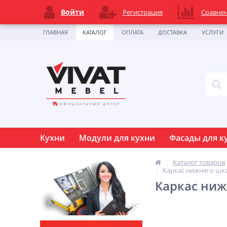
Войти
Регистрация
Сравне
ГЛАВНАЯ
КАТАЛОГ
ОПЛАТА
ДОСТАВКА
УСЛУГИ
Кухни
Модули для кухни
Фасады для к
Каталог товаров
Каркас нижнего шк
Каркас ниж