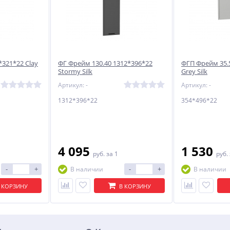
*321*22 Clay
ФГ Фрейм 130.40 1312*396*22
ФГП Фрейм 35.
Stormy Silk
Grey Silk
Артикул: -
Артикул: -
1312*396*22
354*496*22
4 095
1 530
руб.
за 1
руб.
-
+
-
+
В наличии
В наличии
 КОРЗИНУ
В КОРЗИНУ