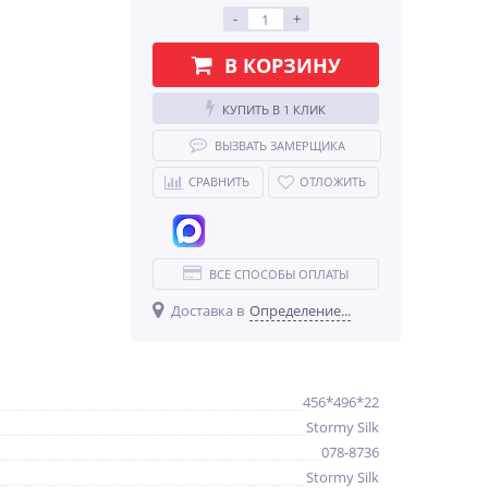
-
+
В КОРЗИНУ
КУПИТЬ В 1 КЛИК
%
ВЫЗВАТЬ ЗАМЕРЩИКА
СРАВНИТЬ
ОТЛОЖИТЬ
ВСЕ СПОСОБЫ ОПЛАТЫ
Доставка в
Определение...
ФГ Флэт 70.50 712*496*16
Light Grey In 2S
1 418
руб.
456*496*22
Stormy Silk
078-8736
Stormy Silk