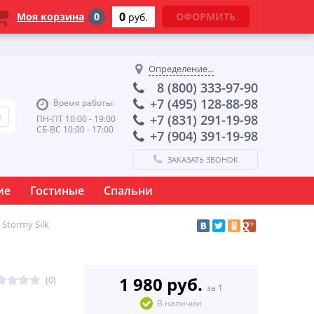
0
Моя корзина
0
ОФОРМИТЬ
руб.
Определение...
8 (800) 333-97-90
+7 (495) 128-88-98
Время работы:
+7 (831) 291-19-98
ПН-ПТ 10:00 - 19:00
СБ-ВС 10:00 - 17:00
+7 (904) 391-19-98
ЗАКАЗАТЬ ЗВОНОК
ие
Гостиные
Спальни
Stormy Silk
1 980 руб.
(0)
за 1
В наличии