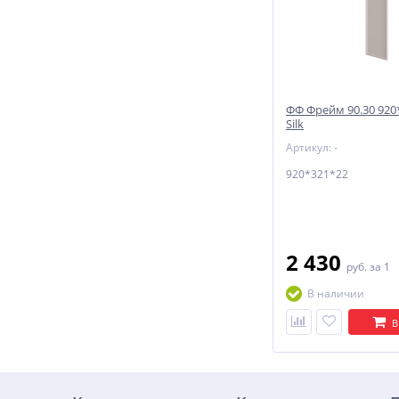
ФФ Фрейм 90.30 920
Silk
Артикул: -
920*321*22
2 430
руб.
за 1
В наличии
В