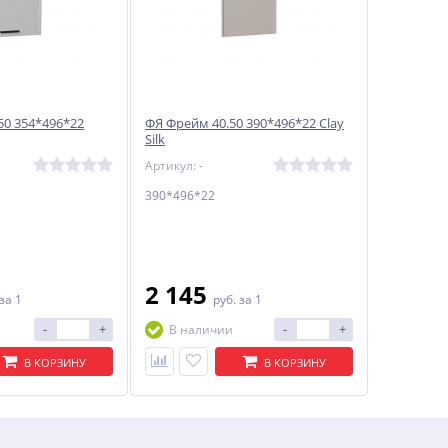
50 354*496*22
ФЯ Фрейм 40.50 390*496*22 Clay
Silk
Артикул: -
390*496*22
2 145
за 1
руб.
за 1
-
+
-
+
В наличии
В КОРЗИНУ
В КОРЗИНУ