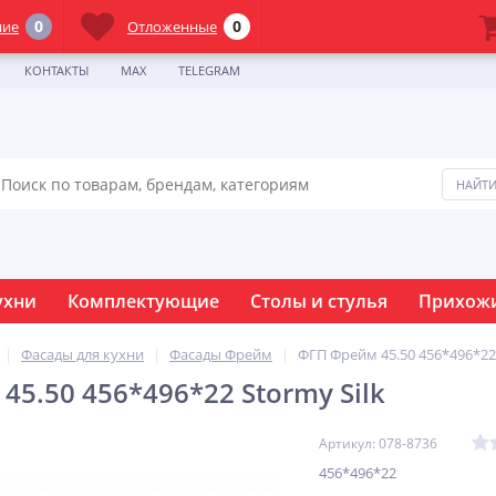
0
0
ние
Отложенные
КОНТАКТЫ
MAX
TELEGRAM
ухни
Комплектующие
Столы и стулья
Прихож
Фасады для кухни
Фасады Фрейм
ФГП Фрейм 45.50 456*496*22 
5.50 456*496*22 Stormy Silk
Артикул: 078-8736
456*496*22