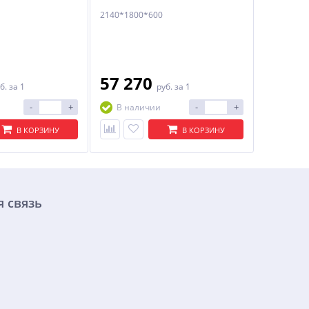
2140*1800*600
57 270
б.
за 1
руб.
за 1
-
+
-
+
В наличии
В КОРЗИНУ
В КОРЗИНУ
 связь