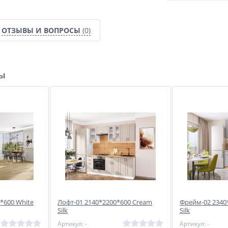
ОТЗЫВЫ И ВОПРОСЫ
(0)
ры
*600 White
Лофт-01 2140*2200*600 Cream
Фрейм-02 2340
Silk
Silk
Артикул: -
Артикул: -