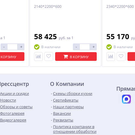
2140*2200*600
2340*2200*600
58 425
55 170
за 1
руб.
за 1
ру
-
+
-
+
В наличии
В наличии
 КОРЗИНУ
В КОРЗИНУ
Прессцентр
О Компании
Прямая
Акции и скидки
Схемы сборки кухни
Новости
Сертификаты
Обзоры и советы
Наши партнеры
Фотогалерея
Вакансии
Видеогалерея
Реквизиты
Политика компании в
отношении обработки