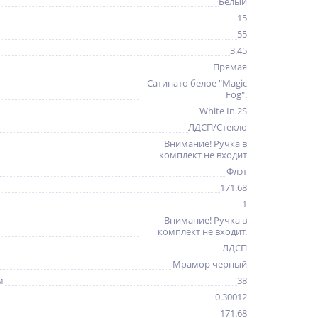
Белый
15
55
3.45
Прямая
Сатинато белое "Magic
Fog".
White In 2S
ЛДСП/Стекло
Внимание! Ручка в
комплект не входит
Флэт
171.68
1
Внимание! Ручка в
комплект не входит.
ЛДСП
Мрамор черный
м
38
0.30012
171.68