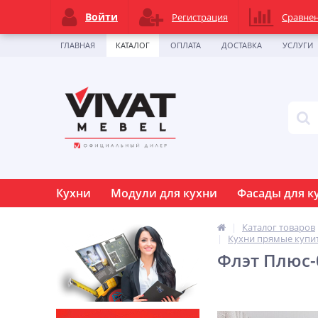
Войти
Регистрация
Сравне
ГЛАВНАЯ
КАТАЛОГ
ОПЛАТА
ДОСТАВКА
УСЛУГИ
Кухни
Модули для кухни
Фасады для к
Каталог товаров
Кухни прямые купи
Флэт Плюс-0