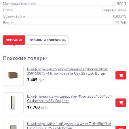
Материал каркасов
ЛДСП
Стиль
Современный
Объем, куб.м
0.03375
Вес, кг
19-Feb
ОПИСАНИЕ
ОТЗЫВЫ И ВОПРОСЫ
(0)
Похожие товары
Шкаф верхний горизонтальный глубокий Флэт
358*500*574 Brown Casella Oak 2S / Дуб Вотан
3 405
руб.
Шкаф пенал с 2-мя дверцами Флэт 2336*600*574
Cashmere In 2S / Graphite
17 760
руб.
Шкаф верхний с 1-ой дверцей Флэт 716*450*318
Light Grey In 2S / Дуб Вотан