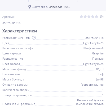
Доставка в
Определение...
(0)
Артикул: -
358*500*318
Характеристики
Размер (В*Ш*Г), мм
358*500*318
Цвет
Light Grey In 2S
Расположение шкафа
Шкаф верхний
Цвет каркаса
Graphite
Расположение
Прямые
Цвет фасада
Light Grey In 2S
Материал фасада
ЛДСП
Назначение
Шкаф
Масса брутто, кг
Jul-98
Открытие дверцы
Горизонтальное
Количество дверей
1
Толщина кромки, мм
1
Внимание! Ручка в
Полезная информация
комплект не входит.