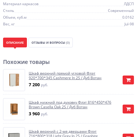
Материал каркасов
ЛДСП
Стиль
Современный
Объем, куб.м
0.0162
Вес, кг
Jul-98
ОПИСАНИЕ
ОТЗЫВЫ И ВОПРОСЫ
(0)
Похожие товары
Шкаф верхний прямой угловой Флэт
920*700*345 Cashmere In 2S / Дуб Вотан
7 200
руб.
Шкаф нижний под духовку Флэт 816*450*476
Brown Casella Oak 2S / Дуб Вотан
3 960
руб.
Шкаф верхний с 2-мя дверцами Флэт
716*800*318 Light Grey In 2S / Graphite