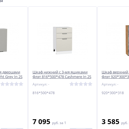
ры
я дверцами
Шкаф нижний с 3-мя ящиками
Шкаф верхний 
ht Grey In 2S
Флэт 816*500*478 Cashmere In 2S
Флэт 920*300*3
/ Белый
2S / Дуб Вотан
Артикул: -
Артикул: -
816*500*478
920*300*318
7 095
3 585
руб.
за 1
руб.