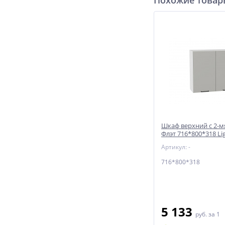
Похожие това
Шкаф верхний с 2-м
Флэт 716*800*318 Lig
/ Белый
Артикул: -
716*800*318
5 133
руб.
за 1