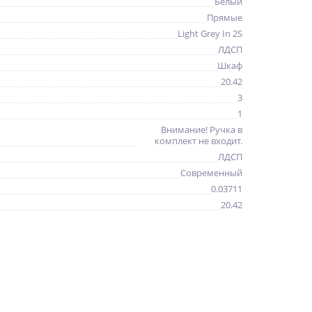
Белый
Прямые
Light Grey In 2S
ЛДСП
Шкаф
20.42
3
1
Внимание! Ручка в
комплект не входит.
ЛДСП
Современный
0.03711
20.42