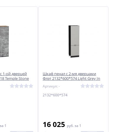
с 1-ой дверцей
Шкаф пенал с 2-мя дверцами
18 Temple Stone
Флэт 2132*600*574 Light Grey In
2S / Graphite
Артикул: -
2132*600*574
16 025
за 1
руб.
за 1