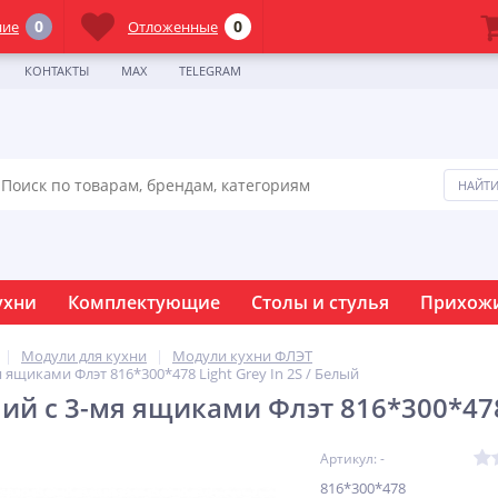
0
0
ние
Отложенные
КОНТАКТЫ
MAX
TELEGRAM
ухни
Комплектующие
Столы и стулья
Прихож
Модули для кухни
Модули кухни ФЛЭТ
ящиками Флэт 816*300*478 Light Grey In 2S / Белый
й с 3-мя ящиками Флэт 816*300*478 L
Артикул: -
816*300*478