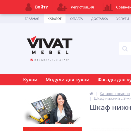
Войти
Регистрация
Сравне
ГЛАВНАЯ
КАТАЛОГ
ОПЛАТА
ДОСТАВКА
УСЛУГИ
Кухни
Модули для кухни
Фасады для к
Каталог товаров
Шкаф нижний с 3-мя 
Шкаф нижни