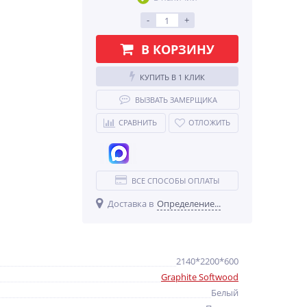
-
+
В КОРЗИНУ
КУПИТЬ В 1 КЛИК
%
ВЫЗВАТЬ ЗАМЕРЩИКА
СРАВНИТЬ
ОТЛОЖИТЬ
ВСЕ СПОСОБЫ ОПЛАТЫ
П Флэт 35.45 354*446*16
Доставка в
Определение...
Light Grey In 2S
702
руб.
2140*2200*600
Graphite Softwood
Белый