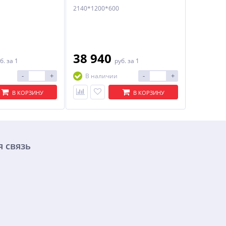
2140*1200*600
38 940
б.
за 1
руб.
за 1
-
+
-
+
В наличии
В КОРЗИНУ
В КОРЗИНУ
 связь