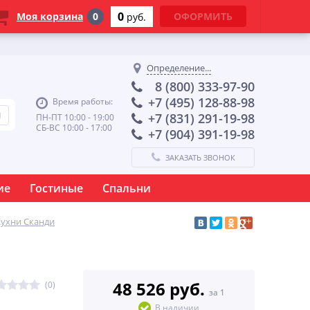
0
Моя корзина
0
ОФОРМИТЬ
руб.
Определение...
8 (800) 333-97-90
+7 (495) 128-88-98
Время работы:
+7 (831) 291-19-98
ПН-ПТ 10:00 - 19:00
СБ-ВС 10:00 - 17:00
+7 (904) 391-19-98
ЗАКАЗАТЬ ЗВОНОК
ие
Гостиные
Спальни
Кухни Сканди
48 526 руб.
(0)
за 1
В наличии