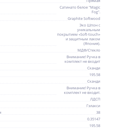
Прямая
Сатинато белое "Magic
Fog".
Graphite Softwood
Эко Шпон с
уникальным
покрытием «Soft-touch»
и защитным лаком
(Япония).
МДФ/Стекло
Внимание! Ручка в
комплект не входит
Сканди
195.58
Сканди
Внимание! Ручка в
комплект не входит.
ЛДСП
Гэлакси
м
38
0.35147
195.58