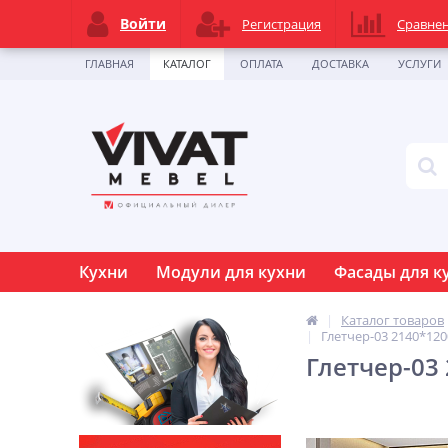
Войти
Регистрация
Сравне
ГЛАВНАЯ
КАТАЛОГ
ОПЛАТА
ДОСТАВКА
УСЛУГИ
Кухни
Модули для кухни
Фасады для к
Каталог товаров
Глетчер-03 2140*12
Глетчер-03