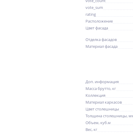
vote_count
vote_sum
rating
Расположение
Цвет фасада
Отделка фасадов
Материал фасада
Доп. информация
Масса брутто, кг
Коллекция
Материал каркасов
Цвет столешницы
Толщина столешницы, м
Объем, куб.м
Вес, кг