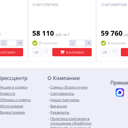
2140*2700*600
2140*2400*600
58 110
59 760
1
руб.
за 1
ру
-
+
-
+
В наличии
В наличии
 КОРЗИНУ
В КОРЗИНУ
Прессцентр
О Компании
Прямая
Акции и скидки
Схемы сборки кухни
Новости
Сертификаты
Обзоры и советы
Наши партнеры
Фотогалерея
Вакансии
Видеогалерея
Реквизиты
Политика компании в
отношении обработки
персональных данных