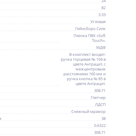
24
82
3.33
Угловая
Гейнсборо Силк
Пленка ПВХ «Soft
Touch».
МДФ
В комплект входит:
ручка торцевая № 104 в
цвете Антрацит, с
межцентровым
расстоянием 160 мм и
ручка кнопка № 85 в
цвете Антрацит.
308.71
Глетчер
ЛДСП
Снежный мрамор
м
38
0.6322
308.71