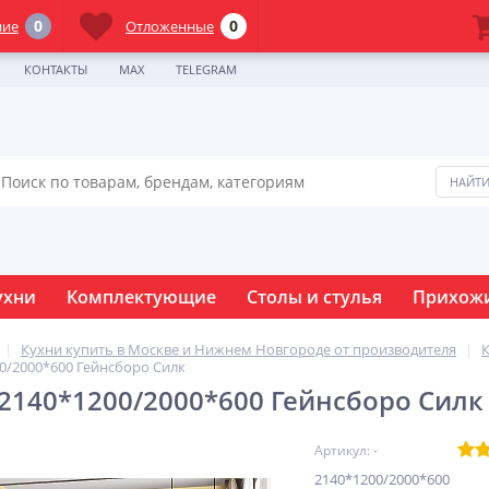
0
0
ние
Отложенные
КОНТАКТЫ
MAX
TELEGRAM
ухни
Комплектующие
Столы и стулья
Прихож
Кухни купить в Москве и Нижнем Новгороде от производителя
К
00/2000*600 Гейнсборо Силк
 2140*1200/2000*600 Гейнсборо Силк
Артикул: -
2140*1200/2000*600