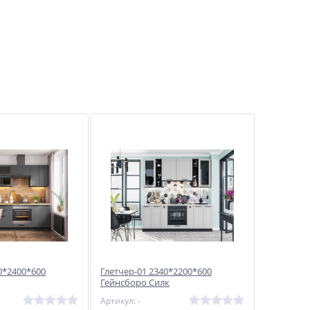
0*2400*600
Глетчер-01 2340*2200*600
Гейнсборо Силк
Артикул: -