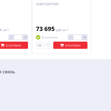
2340*2200*600
73 695
б.
за 1
руб.
за 1
-
+
-
+
В наличии
В КОРЗИНУ
В КОРЗИНУ
 связь