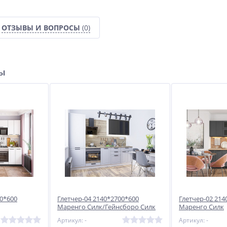
ОТЗЫВЫ И ВОПРОСЫ
(0)
ры
00*600
Глетчер-04 2140*2700*600
Глетчер-02 214
Маренго Силк/Гейнсборо Силк
Маренго Силк
Артикул: -
Артикул: -