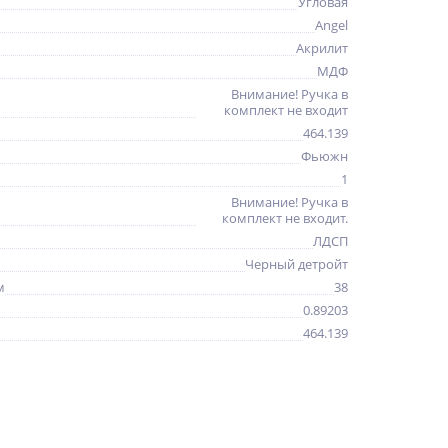
Угловая
Angel
Акрилит
МДФ
Внимание! Ручка в
комплект не входит
464.139
Фьюжн
1
Внимание! Ручка в
комплект не входит.
ЛДСП
Черный детройт
м
38
0.89203
464.139