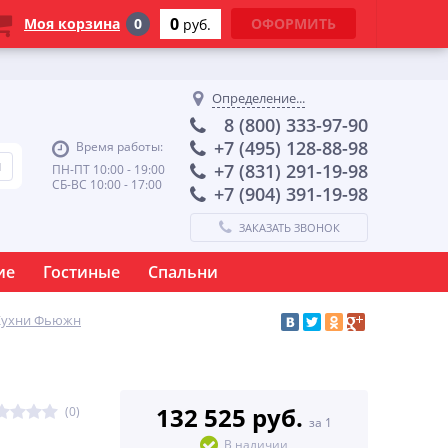
0
Моя корзина
0
ОФОРМИТЬ
руб.
Определение...
8 (800) 333-97-90
+7 (495) 128-88-98
Время работы:
+7 (831) 291-19-98
ПН-ПТ 10:00 - 19:00
СБ-ВС 10:00 - 17:00
+7 (904) 391-19-98
ЗАКАЗАТЬ ЗВОНОК
ие
Гостиные
Спальни
Кухни Фьюжн
132 525 руб.
(0)
за 1
В наличии