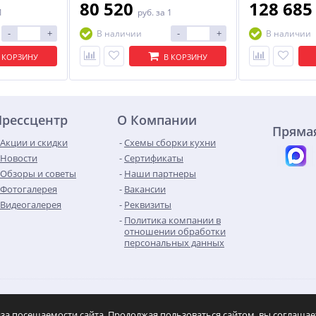
80 520
128 68
1
руб.
за 1
-
+
-
+
В наличии
В наличии
 КОРЗИНУ
В КОРЗИНУ
Прессцентр
О Компании
Прямая
Акции и скидки
Схемы сборки кухни
Новости
Сертификаты
Обзоры и советы
Наши партнеры
Фотогалерея
Вакансии
Видеогалерея
Реквизиты
Политика компании в
отношении обработки
персональных данных
IVAT», 2026
Контакты
Карта сайта
Max
Telegram
иза посещаемости сайта. Продолжая пользоваться сайтом, вы соглаша