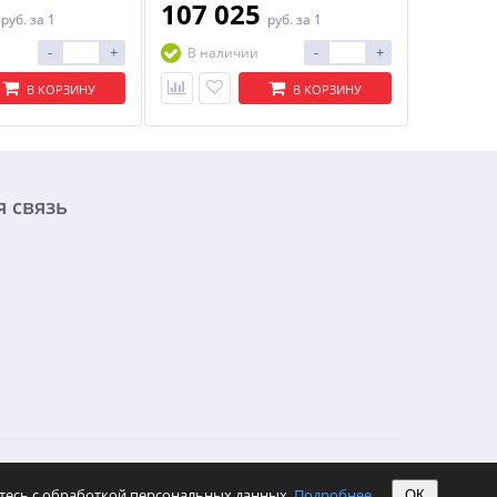
5
107 025
руб.
за 1
руб.
за 1
-
+
-
+
В наличии
В КОРЗИНУ
В КОРЗИНУ
 связь
етесь с обработкой персональных данных.
Подробнее
ОК