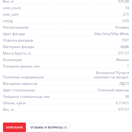
Вес, кг
325.08
vote_count
74
vote_sum
275
rating
3.65
Расположение
Угловая
Цвет фасада
Silky Grey/Silky White
Отделка фасадов
ПЭТ
Материал фасада
МДФ
Масса брутто, кг
377.57
Коллекция
Фьюжн
Толщина кромки, мм
1
Внимание! Ручка в
Полезная информация
комплект не входит.
Материал каркасов
ЛДСП
Цвет столешницы
Снежный мрамор
Толщина столешницы, мм
38
Объем, куб.м
0.71451
Вес, кг
377.57
ОПИСАНИЕ
ОТЗЫВЫ И ВОПРОСЫ
(0)