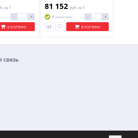
81 152
б.
за 1
руб.
за 1
-
+
-
+
В наличии
В КОРЗИНУ
В КОРЗИНУ
 связь