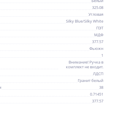
Белый
325.08
Угловая
Silky Blue/Silky White
ПЭТ
МДФ
377.57
Фьюжн
1
Внимание! Ручка в
комплект не входит.
ЛДСП
Гранит белый
м
38
0.71451
377.57