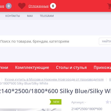
0
0
ние
Отложенные
КОНТАКТЫ
MAX
TELEGRAM
ухни
Комплектующие
Столы и стулья
Прихож
Кухни купить в Москве и Нижнем Новгороде от производителя
1800*600 Silky Blue/Silky White
40*2500/1800*600 Silky Blue/Silky W
NEW
Артикул: -
2140*2500/1800*600