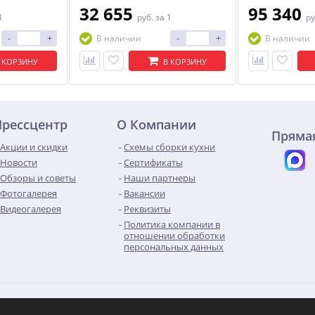
32 655
95 340
1
руб.
за 1
ру
-
+
-
+
В наличии
В наличии
 КОРЗИНУ
В КОРЗИНУ
Прессцентр
О Компании
Прямая
Акции и скидки
Схемы сборки кухни
Новости
Сертификаты
Обзоры и советы
Наши партнеры
Фотогалерея
Вакансии
Видеогалерея
Реквизиты
Политика компании в
отношении обработки
персональных данных
IVAT», 2026
Контакты
Карта сайта
Max
Telegram