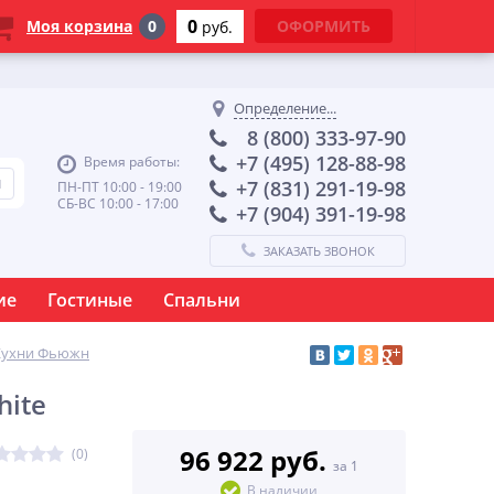
0
Моя корзина
0
ОФОРМИТЬ
руб.
Определение...
8 (800) 333-97-90
+7 (495) 128-88-98
Время работы:
+7 (831) 291-19-98
ПН-ПТ 10:00 - 19:00
СБ-ВС 10:00 - 17:00
+7 (904) 391-19-98
ЗАКАЗАТЬ ЗВОНОК
ие
Гостиные
Спальни
Кухни Фьюжн
hite
96 922 руб.
(0)
за 1
В наличии