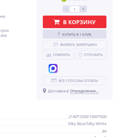
-
+
ана
В КОРЗИНУ
срок
КУПИТЬ В 1 КЛИК
каза
%
ВЫЗВАТЬ ЗАМЕРЩИКА
СРАВНИТЬ
ОТЛОЖИТЬ
ВСЕ СПОСОБЫ ОПЛАТЫ
ФЯ Флэт 30.60 316*596*16
Доставка в
Определение...
Light Grey In 2S
1 067
руб.
2140*2500/1800*600
Silky Blue/Silky White
да