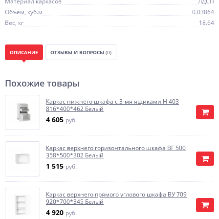
Материал каркасов
ЛДСП
Объем, куб.м
0.03864
Вес, кг
18.64
ОПИСАНИЕ
ОТЗЫВЫ И ВОПРОСЫ
(0)
Похожие товары
Каркас нижнего шкафа с 3-мя ящиками Н 403
816*400*462 Белый
4 605
руб.
Каркас верхнего горизонтального шкафа ВГ 500
358*500*302 Белый
1 515
руб.
Каркас верхнего прямого углового шкафа ВУ 709
920*700*345 Белый
4 920
руб.