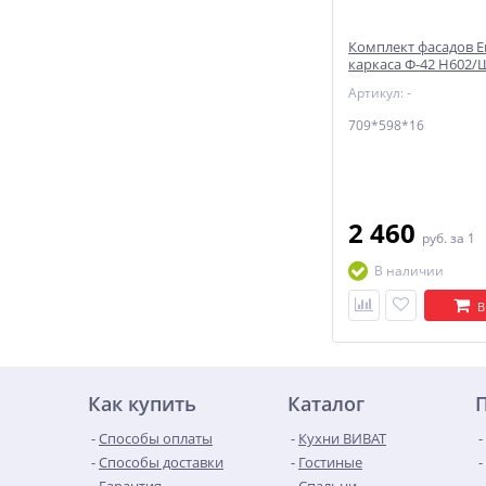
Комплект фасадов Е
каркаса Ф-42 Н602/
709*598*16 Агат
Артикул: -
709*598*16
2 460
руб.
за 1
В наличии
В
Как купить
Каталог
Способы оплаты
Кухни ВИВАТ
Способы доставки
Гостиные