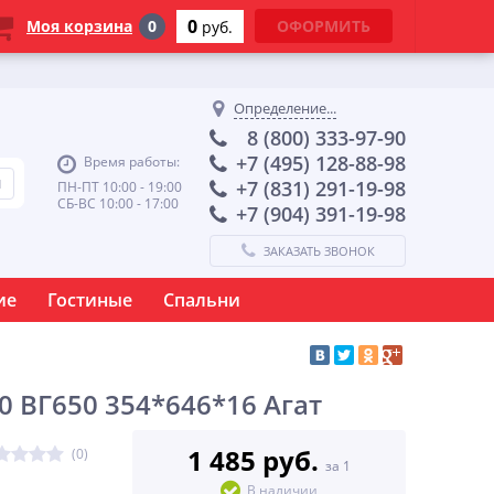
0
Моя корзина
0
ОФОРМИТЬ
руб.
Определение...
8 (800) 333-97-90
+7 (495) 128-88-98
Время работы:
+7 (831) 291-19-98
ПН-ПТ 10:00 - 19:00
СБ-ВС 10:00 - 17:00
+7 (904) 391-19-98
ЗАКАЗАТЬ ЗВОНОК
ие
Гостиные
Спальни
0 ВГ650 354*646*16 Агат
1 485 руб.
(0)
за 1
В наличии