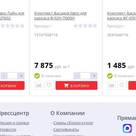
вро Лайн для
Комплект фасадов Евро для
Комплект фаса
ШП602
каркаса Ф-92Н П600Н
каркаса ФГ-650
1516*598*16 Антрацит
Агат
Артикул: -
Артикул: -
1516*598*16
354*646*16
7 875
1 485
руб.
за 1
руб.
-
+
-
+
В наличии
В наличии
 КОРЗИНУ
В КОРЗИНУ
Прессцентр
О Компании
Прямая
Акции и скидки
Схемы сборки кухни
Новости
Сертификаты