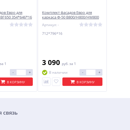
дов Евро для
Комплект фасадов Евро для
 ВГ650 354*646*16
каркаса Ф-50 В800/Н800/НМ800
712*796*16 Агат
Артикул: -
712*796*16
3 090
за 1
руб.
за 1
-
+
-
+
В наличии
В КОРЗИНУ
В КОРЗИНУ
 связь