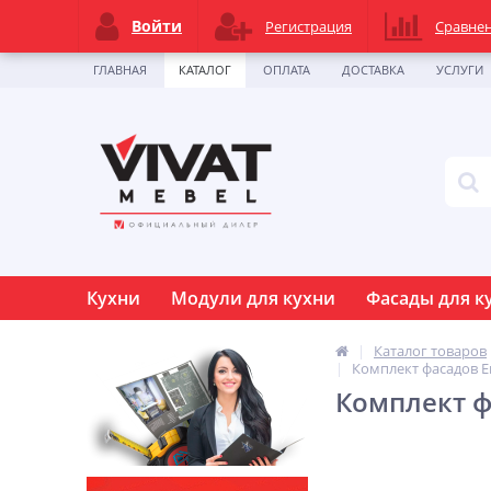
Войти
Регистрация
Сравне
ГЛАВНАЯ
КАТАЛОГ
ОПЛАТА
ДОСТАВКА
УСЛУГИ
Кухни
Модули для кухни
Фасады для к
Каталог товаров
Комплект фасадов Ев
Комплект ф