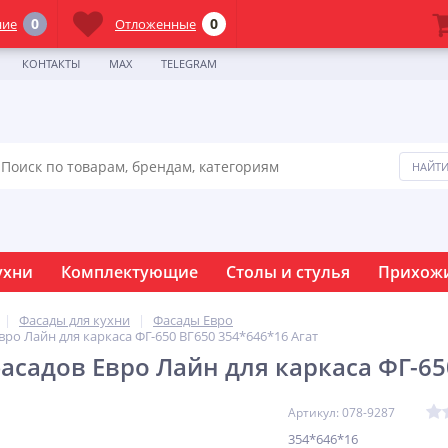
0
0
ние
Отложенные
КОНТАКТЫ
MAX
TELEGRAM
ухни
Комплектующие
Столы и стулья
Прихож
Фасады для кухни
Фасады Евро
ро Лайн для каркаса ФГ-650 ВГ650 354*646*16 Агат
асадов Евро Лайн для каркаса ФГ-65
Артикул: 078-9287
354*646*16